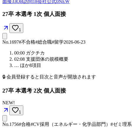
面接
33
OB訪問
18
会社公式
0
NEW
27卒 本選考 1次 個人面接
1
No.
1697
#不合格
#総合職
#留学
2026-06-23
00:00
ガクチカ
02:08
支援団体の規模概要
… ほか
8
項目
🔒
会員登録すると目次と音声が開放されます
27卒 本選考 2次 個人面接
NEW!
1
No.
1756
#合格
#CV採用（エネルギー・化学品部門）
#ゼミ理系