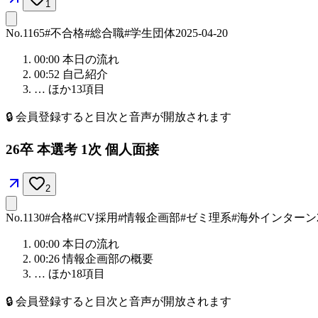
1
No.
1165
#不合格
#総合職
#学生団体
2025-04-20
00:00
本日の流れ
00:52
自己紹介
… ほか
13
項目
🔒
会員登録すると目次と音声が開放されます
26卒 本選考 1次 個人面接
2
No.
1130
#合格
#CV採用
#情報企画部
#ゼミ理系
#海外インターン
00:00
本日の流れ
00:26
情報企画部の概要
… ほか
18
項目
🔒
会員登録すると目次と音声が開放されます