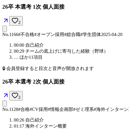
26卒 本選考 1次 個人面接
2
No.
1166
#不合格
#オープン採用
#総合職
#学生団体
2025-04-20
00:00
自己紹介
00:29
チームの底上げに寄与した経験（野球）
… ほか
11
項目
🔒
会員登録すると目次と音声が開放されます
26卒 本選考 2次 個人面接
2
No.
1128
#合格
#CV採用
#情報企画部
#ゼミ理系
#海外インターン
00:26
自己紹介
01:17
海外インターン概要