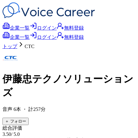
企業一覧
ログイン
無料登録
企業一覧
ログイン
無料登録
トップ
CTC
伊藤忠テクノソリューション
ズ
音声
6
本
・ 計257分
＋ フォロー
総合評価
3.50
/ 5.0