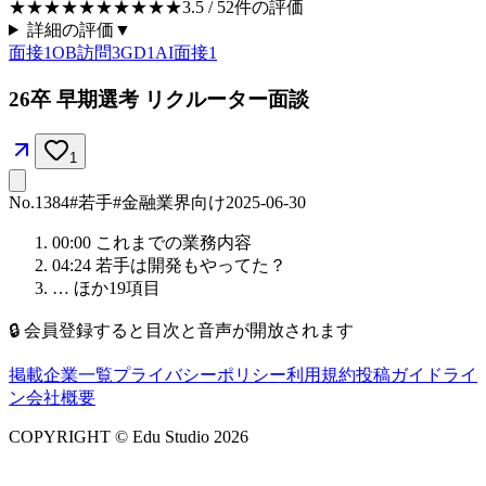
★★★★★
★★★★★
3.5
/ 5
2
件の評価
詳細の評価
▼
面接
1
OB訪問
3
GD
1
AI面接
1
26卒 早期選考 リクルーター面談
1
No.
1384
#若手
#金融業界向け
2025-06-30
00:00
これまでの業務内容
04:24
若手は開発もやってた？
… ほか
19
項目
🔒
会員登録すると目次と音声が開放されます
掲載企業一覧
プライバシーポリシー
利用規約
投稿ガイドライ
ン
会社概要
COPYRIGHT © Edu Studio 2026