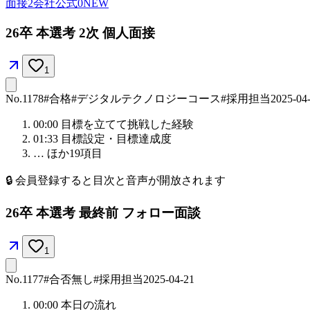
面接
2
会社公式
0
NEW
26卒 本選考 2次 個人面接
1
No.
1178
#合格
#デジタルテクノロジーコース
#採用担当
2025-04
00:00
目標を立てて挑戦した経験
01:33
目標設定・目標達成度
… ほか
19
項目
🔒
会員登録すると目次と音声が開放されます
26卒 本選考 最終前 フォロー面談
1
No.
1177
#合否無し
#採用担当
2025-04-21
00:00
本日の流れ