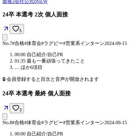
面接
2
会社公式
0
NEW
24卒 本選考 2次 個人面接
5
No.
7
#合格
#体育会
#ラグビー
#営業系インターン
2024-09-15
00:00
自己紹介/自己PR
01:35
最も一番頑張ってきたこと
… ほか
6
項目
🔒
会員登録すると目次と音声が開放されます
24卒 本選考 最終 個人面接
3
No.
8
#合格
#体育会
#ラグビー
#営業系インターン
2024-09-15
00:00
自己紹介/自己PR