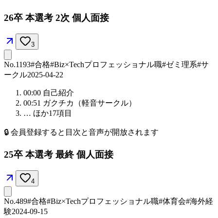
26卒 本選考 2次 個人面接
3
No.
1193
#合格
#Biz×Tech
プロフェッショナル職
#ゼミ理系
#サ
ークル
2025-04-22
00:00
自己紹介
00:51
ガクチカ（軽音サークル）
… ほか
17
項目
🔒
会員登録すると目次と音声が開放されます
25卒 本選考 最終 個人面接
4
No.
489
#合格
#Biz×Tech
プロフェッショナル職
#体育会
#海外経
験
2024-09-15