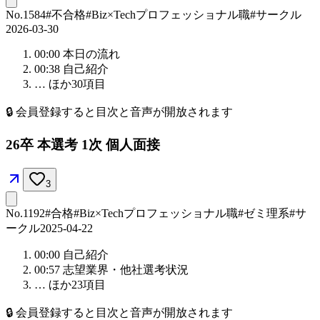
No.
1584
#不合格
#Biz×Tech
プロフェッショナル職
#サークル
2026-03-30
00:00
本日の流れ
00:38
自己紹介
… ほか
30
項目
🔒
会員登録すると目次と音声が開放されます
26卒 本選考 1次 個人面接
3
No.
1192
#合格
#Biz×Tech
プロフェッショナル職
#ゼミ理系
#サ
ークル
2025-04-22
00:00
自己紹介
00:57
志望業界・他社選考状況
… ほか
23
項目
🔒
会員登録すると目次と音声が開放されます