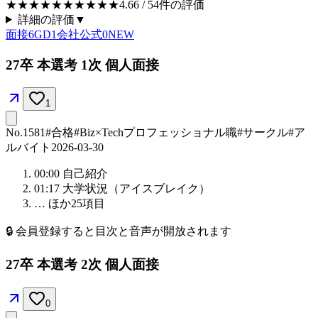
★★★★★
★★★★★
4.66
/ 5
4
件の評価
詳細の評価
▼
面接
6
GD
1
会社公式
0
NEW
27卒 本選考 1次 個人面接
1
No.
1581
#合格
#Biz×Tech
プロフェッショナル職
#サークル
#ア
ルバイト
2026-03-30
00:00
自己紹介
01:17
大学状況（アイスブレイク）
… ほか
25
項目
🔒
会員登録すると目次と音声が開放されます
27卒 本選考 2次 個人面接
0