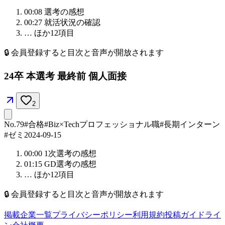
00:08
選考の感想
00:27
就活状況の確認
… ほか
12
項目
🔒
会員登録すると目次と音声が開放されます
24卒 本選考 最終前 個人面接
2
No.
79
#合格
#Biz×Tech
プロフェッショナル職
#長期インターン
#ゼミ
2024-09-15
00:00
1次選考の感想
01:15
GD選考の感想
… ほか
12
項目
🔒
会員登録すると目次と音声が開放されます
掲載企業一覧
プライバシーポリシー
利用規約
投稿ガイドライ